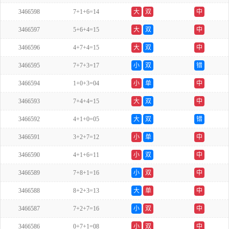
3466598
7+1+6=14
大
双
中
3466597
5+6+4=15
大
双
中
3466596
4+7+4=15
大
双
中
3466595
7+7+3=17
小
双
错
3466594
1+0+3=04
小
单
中
3466593
7+4+4=15
大
双
中
3466592
4+1+0=05
大
双
错
3466591
3+2+7=12
小
单
中
3466590
4+1+6=11
小
双
中
3466589
7+8+1=16
小
双
中
3466588
8+2+3=13
大
单
中
3466587
7+2+7=16
小
双
中
3466586
0+7+1=08
小
双
中