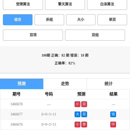
觉得算法
擎天算法
白泽算法
组合
杀组
大小
单双
双项
双组
100期 正确：82 期 错误：18 期
正确率：82%
预测
走势
统计
期号
号码
预测
结果
3466678
---
小
双
---
3466677
6+0+5=11
大
双
错
3466676
0+9+2=11
小
单
中