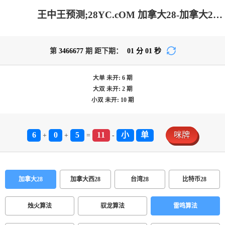
王中王预测;28YC.cOM 加拿大28-加拿大28开奖结果预测官网在线|加拿大28pc预测结果查询|加拿大pc开奖官网网站|加拿大28结果查询预测
第
3466677
期 距下期：
01
分
01
秒
大单
未开:
6
期
大双
未开:
2
期
小双
未开:
10
期
6
0
5
11
小
单
咪牌
+
+
=
-
加拿大28
加拿大西28
台湾28
比特币28
烛火算法
驭龙算法
雷鸣算法