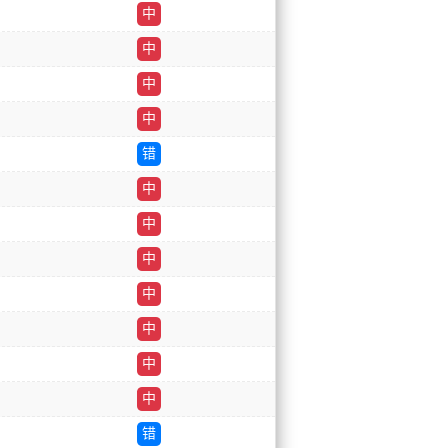
中
中
中
中
错
中
中
中
中
中
中
中
错