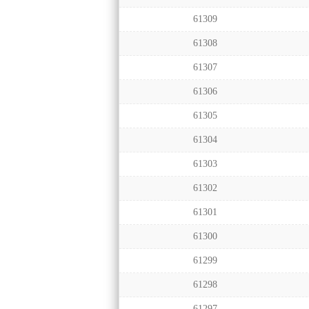
61309
61308
61307
61306
61305
61304
61303
61302
61301
61300
61299
61298
61297