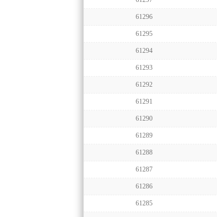
61296
61295
61294
61293
61292
61291
61290
61289
61288
61287
61286
61285