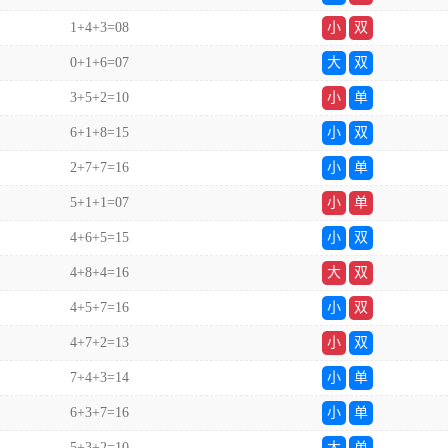
1+4+3=08
小
双
0+1+6=07
大
双
3+5+2=10
小
单
6+1+8=15
小
双
2+7+7=16
小
单
5+1+1=07
小
单
4+6+5=15
小
双
4+8+4=16
大
双
4+5+7=16
小
双
4+7+2=13
小
双
7+4+3=14
小
单
6+3+7=16
小
单
5+3+2=10
大
单