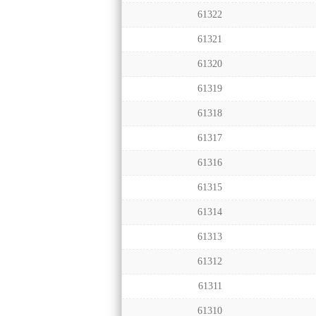
61322
61321
61320
61319
61318
61317
61316
61315
61314
61313
61312
61311
61310