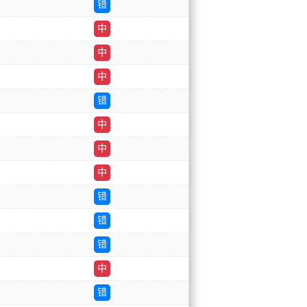
错
中
中
中
错
中
中
中
错
错
错
中
错