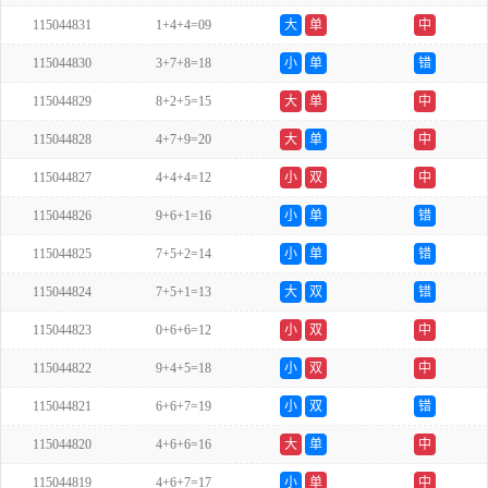
115044831
1+4+4=09
大
单
中
115044830
3+7+8=18
小
单
错
115044829
8+2+5=15
大
单
中
115044828
4+7+9=20
大
单
中
115044827
4+4+4=12
小
双
中
115044826
9+6+1=16
小
单
错
115044825
7+5+2=14
小
单
错
115044824
7+5+1=13
大
双
错
115044823
0+6+6=12
小
双
中
115044822
9+4+5=18
小
双
中
115044821
6+6+7=19
小
双
错
115044820
4+6+6=16
大
单
中
115044819
4+6+7=17
小
单
中