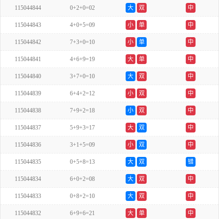
115044844
0+2+0=02
大
双
中
115044843
4+0+5=09
小
单
中
115044842
7+3+0=10
小
单
中
115044841
4+6+9=19
大
单
中
115044840
3+7+0=10
大
双
中
115044839
6+4+2=12
小
双
中
115044838
7+9+2=18
小
双
中
115044837
5+9+3=17
大
双
中
115044836
3+1+5=09
小
双
中
115044835
0+5+8=13
大
双
错
115044834
6+0+2=08
大
双
中
115044833
0+8+2=10
大
双
中
115044832
6+9+6=21
大
单
中