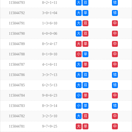
115044793
8+2+1=11
大
双
错
115044792
3+0+1=04
大
单
错
115044791
1+3+6=10
大
双
中
115044790
6+0+0=06
大
双
中
115044789
8+5+4=17
大
单
中
115044788
0+1+9=10
小
单
中
115044787
4+1+6=11
大
单
中
115044786
3+3+7=13
大
双
错
115044785
6+2+5=13
大
双
错
115044784
9+8+6=23
小
单
中
115044783
8+3+3=14
小
单
错
115044782
3+2+5=10
大
双
中
115044781
9+7+9=25
大
单
中