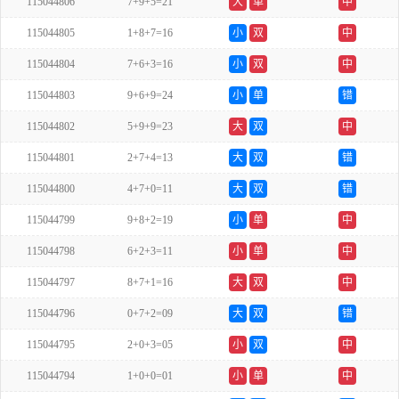
115044806
7+9+5=21
大
单
中
115044805
1+8+7=16
小
双
中
115044804
7+6+3=16
小
双
中
115044803
9+6+9=24
小
单
错
115044802
5+9+9=23
大
双
中
115044801
2+7+4=13
大
双
错
115044800
4+7+0=11
大
双
错
115044799
9+8+2=19
小
单
中
115044798
6+2+3=11
小
单
中
115044797
8+7+1=16
大
双
中
115044796
0+7+2=09
大
双
错
115044795
2+0+3=05
小
双
中
115044794
1+0+0=01
小
单
中