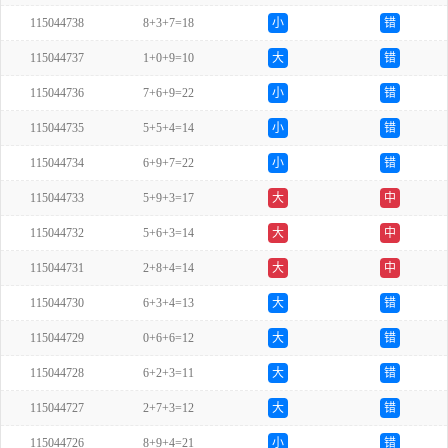
115044738
8+3+7=18
小
错
115044737
1+0+9=10
大
错
115044736
7+6+9=22
小
错
115044735
5+5+4=14
小
错
115044734
6+9+7=22
小
错
115044733
5+9+3=17
大
中
115044732
5+6+3=14
大
中
115044731
2+8+4=14
大
中
115044730
6+3+4=13
大
错
115044729
0+6+6=12
大
错
115044728
6+2+3=11
大
错
115044727
2+7+3=12
大
错
115044726
8+9+4=21
小
错