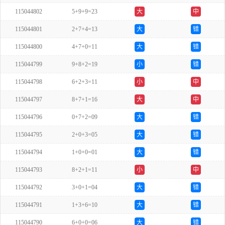
115044802
5+9+9=23
大
中
115044801
2+7+4=13
大
错
115044800
4+7+0=11
大
错
115044799
9+8+2=19
小
错
115044798
6+2+3=11
小
中
115044797
8+7+1=16
大
中
115044796
0+7+2=09
大
错
115044795
2+0+3=05
大
错
115044794
1+0+0=01
大
错
115044793
8+2+1=11
小
中
115044792
3+0+1=04
大
错
115044791
1+3+6=10
大
错
115044790
6+0+0=06
大
错