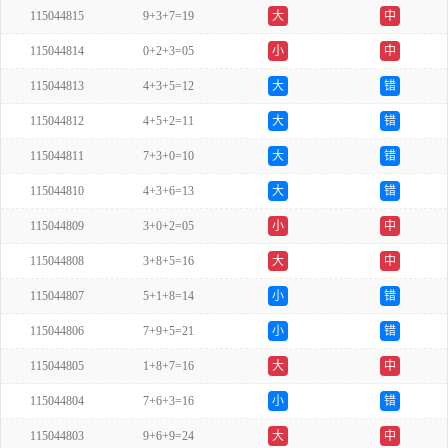
115044815
9+3+7=19
大
中
115044814
0+2+3=05
小
中
115044813
4+3+5=12
大
错
115044812
4+5+2=11
大
错
115044811
7+3+0=10
大
错
115044810
4+3+6=13
大
错
115044809
3+0+2=05
小
中
115044808
3+8+5=16
大
中
115044807
5+1+8=14
小
错
115044806
7+9+5=21
小
错
115044805
1+8+7=16
大
中
115044804
7+6+3=16
小
错
115044803
9+6+9=24
大
中