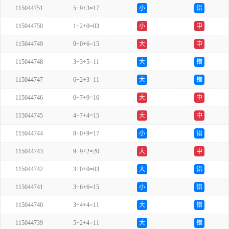
115044751
5+9+3=17
小
错
115044750
1+2+0=03
小
中
115044749
9+0+6=15
大
中
115044748
3+3+5=11
大
错
115044747
6+2+3=11
大
错
115044746
0+7+9=16
大
中
115044745
4+7+4=15
大
中
115044744
8+0+9=17
小
错
115044743
9+9+2=20
大
中
115044742
3+0+0=03
大
错
115044741
3+6+6=15
小
错
115044740
3+4+4=11
大
错
115044739
5+2+4=11
大
错