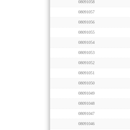
08091058
08091057
08091056
08091055
08091054
08091053
08091052
08091051
08091050
08091049
08091048
08091047
08091046