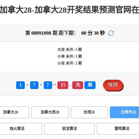
第
08091098
期 距下期：
00
分
30
秒
大双
未开:
5
期
小单
未开:
1
期
小双
未开:
2
期
1
+
7
+
7
=
15
-
大
单
咪牌
加拿大28
加拿大西28
台湾28
比特币28
烛火算法
驭龙算法
雷鸣算法