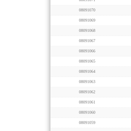
08091070
08091069
08091068
08091067
08091066
08091065
08091064
08091063
08091062
08091061
08091060
08091059