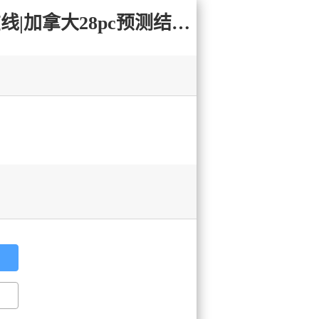
王中王预测;28YC.cOM 加拿大28-加拿大28开奖结果预测官网在线|加拿大28pc预测结果查询|加拿大pc开奖官网网站|加拿大28结果查询预测