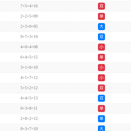
7+5+4=16
双
2+2+5=09
单
2+3+0=05
大
9+7+3=19
双
4+0+4=08
小
6+4+5=15
单
3+1+6=10
小
4+1+7=12
小
5+5+2=12
双
4+4+5=13
双
0+3+8=11
单
2+8+2=12
单
0+3+7=10
大