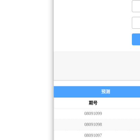
预测
期号
08091099
08091098
08091097