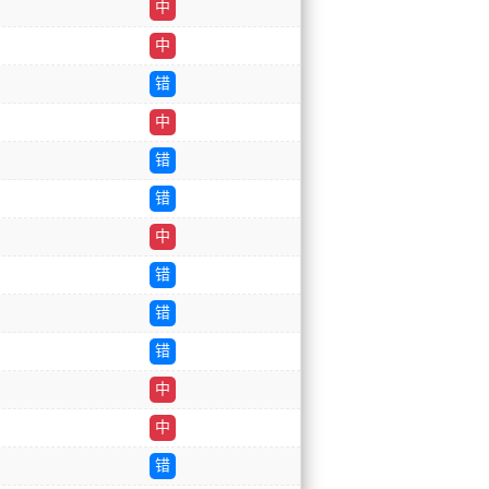
中
中
错
中
错
错
中
错
错
错
中
中
错