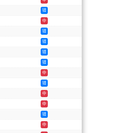
错
中
错
错
错
错
中
错
中
中
错
中