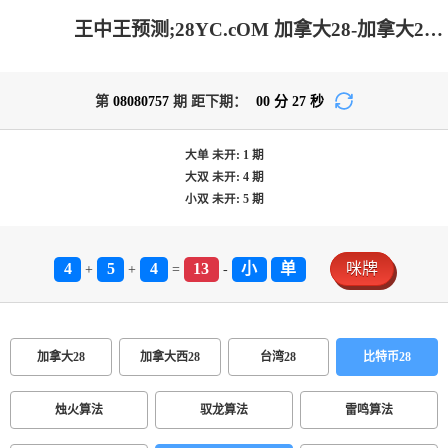
王中王预测;28YC.cOM 加拿大28-加拿大28开奖结果预测官网在线|加拿大28pc预测结果查询|加拿大pc开奖官网网站|加拿大28结果查询预测
第
08080757
期 距下期：
00
分
27
秒
大单
未开:
1
期
大双
未开:
4
期
小双
未开:
5
期
4
5
4
13
小
单
咪牌
+
+
=
-
加拿大28
加拿大西28
台湾28
比特币28
烛火算法
驭龙算法
雷鸣算法