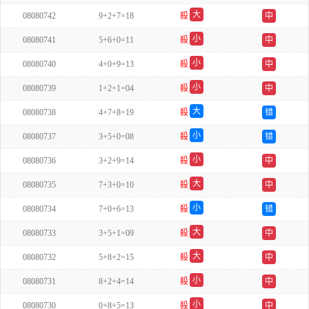
单
大
08080742
9+2+7=18
殺
中
单
小
08080741
5+6+0=11
殺
中
双
小
08080740
4+0+9=13
殺
中
双
小
08080739
1+2+1=04
殺
中
单
大
08080738
4+7+8=19
殺
错
单
小
08080737
3+5+0=08
殺
错
双
小
08080736
3+2+9=14
殺
中
单
大
08080735
7+3+0=10
殺
中
双
小
08080734
7+0+6=13
殺
错
单
大
08080733
3+5+1=09
殺
中
双
大
08080732
5+8+2=15
殺
中
双
小
08080731
8+2+4=14
殺
中
双
小
08080730
0+8+5=13
殺
中