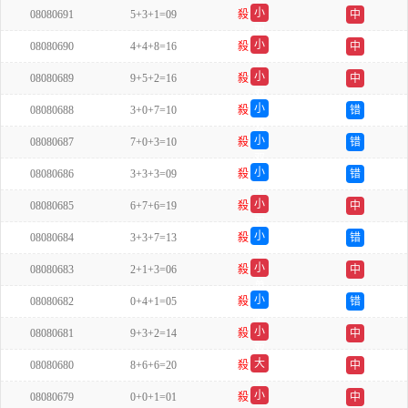
小
08080691
5+3+1=09
殺
中
双
小
08080690
4+4+8=16
殺
中
双
小
08080689
9+5+2=16
殺
中
双
小
08080688
3+0+7=10
殺
错
双
小
08080687
7+0+3=10
殺
错
双
小
08080686
3+3+3=09
殺
错
单
小
08080685
6+7+6=19
殺
中
双
小
08080684
3+3+7=13
殺
错
单
小
08080683
2+1+3=06
殺
中
单
小
08080682
0+4+1=05
殺
错
单
小
08080681
9+3+2=14
殺
中
双
大
08080680
8+6+6=20
殺
中
单
小
08080679
0+0+1=01
殺
中